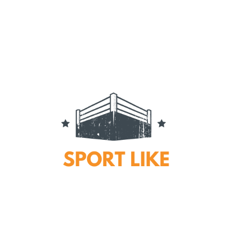
Все про ММА и UFC
SPORT-
LIKE.COM